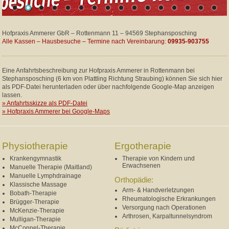
Hofpraxis Ammerer GbR – Rottenmann 11 – 94569 Stephansposching
Alle Kassen – Hausbesuche – Termine nach Vereinbarung:
09935-903755
Eine Anfahrtsbeschreibung zur Hofpraxis Ammerer in Rottenmann bei
Stephansposching (6 km von Plattling Richtung Straubing) können Sie sich hier
als PDF-Datei herunterladen oder über nachfolgende Google-Map anzeigen
lassen.
» Anfahrtsskizze als PDF-Datei
» Hofpraxis Ammerer bei Google-Maps
Physiotherapie
Ergotherapie
Krankengymnastik
Therapie von Kindern und
Erwachsenen
Manuelle Therapie (Maitland)
Manuelle Lymphdrainage
Orthopädie:
Klassische Massage
Arm- & Handverletzungen
Bobath-Therapie
Rheumatologische Erkrankungen
Brügger-Therapie
Versorgung nach Operationen
McKenzie-Therapie
Arthrosen, Karpaltunnelsyndrom
Mulligan-Therapie
McConnel-Therapie